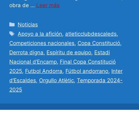
obra de …
Leer más
Categorías
Noticias
Etiquetas
Apoyo a la afición
,
atleticclubdescaleds
,
Competiciones nacionales
,
Copa Constitució
,
Derrota digna
,
Espíritu de equipo
,
Estadi
Nacional d’Encamp
,
Final Copa Constitució
2025
,
Futbol Andorra
,
Fútbol andorrano
,
Inter
d’Escaldes
,
Orgullo Atlètic
,
Temporada 2024-
2025