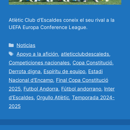
Atlètic Club d’Escaldes coneix el seu rival a la
UEFA Europa Conference League.
Categorías
Noticias
Etiquetas
Apoyo a la afición
,
atleticclubdescaleds
,
Competiciones nacionales
,
Copa Constitució
,
Derrota digna
,
Espíritu de equipo
,
Estadi
Nacional d’Encamp
,
Final Copa Constitució
2025
,
Futbol Andorra
,
Fútbol andorrano
,
Inter
d’Escaldes
,
Orgullo Atlètic
,
Temporada 2024-
2025